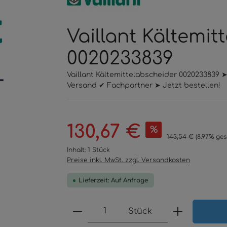
Vaillant Kältemit
0020233839
Vaillant Kältemittelabscheider 0020233839 
Versand ✔ Fachpartner ➤ Jetzt bestellen!
Verkaufspreis:
130,67 €
%
Regulärer Preis:
143,54 €
(8.97% ges
Inhalt:
1 Stück
Preise inkl. MwSt. zzgl. Versandkosten
Lieferzeit: Auf Anfrage
Produkt Anzahl: Gib den 
Stück