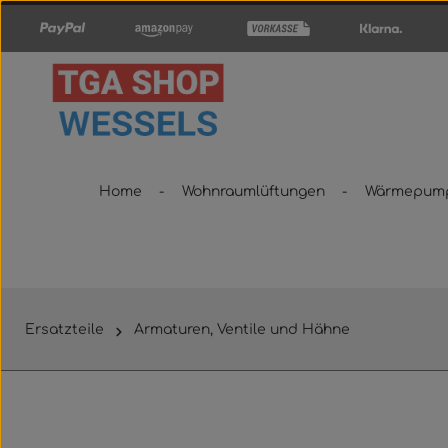
um Hauptinhalt springen
Zur Hauptnavigation springen
Home
Wohnraumlüftungen
Wärmepum
Ersatzteile
Armaturen, Ventile und Hähne
Bildergalerie überspringen