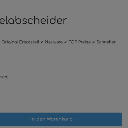
telabscheider
➤ Original Ersatzteil ✔ Neuware ✔ TOP Preise ✔ Schneller
part)
gewünschten Wert ein oder benutze 
In den Warenkorb