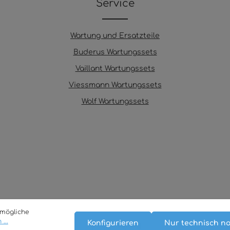
Service
Wartung und Ersatzteile
Buderus Wartungssets
Vaillant Wartungssets
Viessmann Wartungssets
Wolf Wartungssets
tmögliche
...
Konfigurieren
Nur technisch n