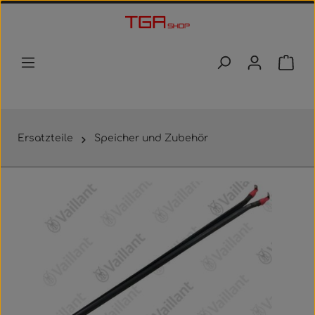
Zum Hauptinhalt springen
Waren
Ersatzteile
Speicher und Zubehör
Bildergalerie überspringen