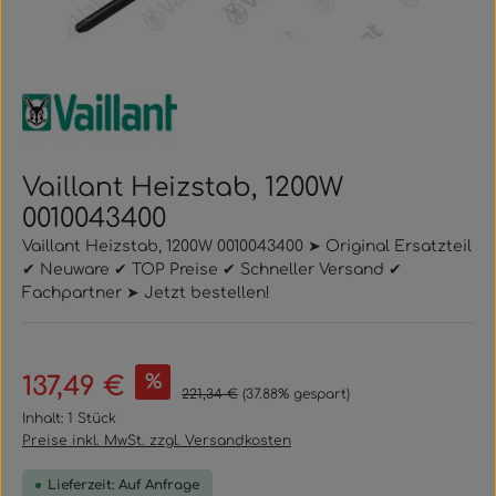
Vaillant Heizstab, 1200W
0010043400
Vaillant Heizstab, 1200W 0010043400 ➤ Original Ersatzteil
✔ Neuware ✔ TOP Preise ✔ Schneller Versand ✔
Fachpartner ➤ Jetzt bestellen!
Verkaufspreis:
%
137,49 €
Regulärer Preis:
221,34 €
(37.88% gespart)
Inhalt:
1 Stück
Preise inkl. MwSt. zzgl. Versandkosten
Lieferzeit: Auf Anfrage