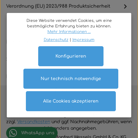
Verordnung (EU) 2023/988 Produktsicherheit
Diese Website verwendet Cookies, um eine
bestmögliche Erfahrung bieten zu können.
Mehr Informationen ...
Datenschutz
|
Impressum
Rechtliches
Konfigurieren
Service
Kontakt
Nur technisch notwendige
Alle Cookies akzeptieren
Vertrag widerrufen
Alle Preise inklusive der gesetzlichen Mehrwertsteuer
zzgl.
Versandkosten
und ggf. Nachnahmegebühren, wenn
nicht anders angegeben.
WhatsApp uns
© 2026 TGA-Shop • Manfred Wessels GmbH & Co. KG