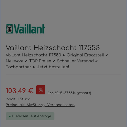
Vaillant Heizschacht 117553
Vaillant Heizschacht 117553 ➤ Original Ersatzteil ✔
Neuware ✔ TOP Preise ✔ Schneller Versand ✔
Fachpartner ➤ Jetzt bestellen!
Verkaufspreis:
%
103,49 €
Regulärer Preis:
166,60 €
(37.88% gespart)
Inhalt:
1 Stück
Preise inkl. MwSt. zzgl. Versandkosten
Lieferzeit: Auf Anfrage