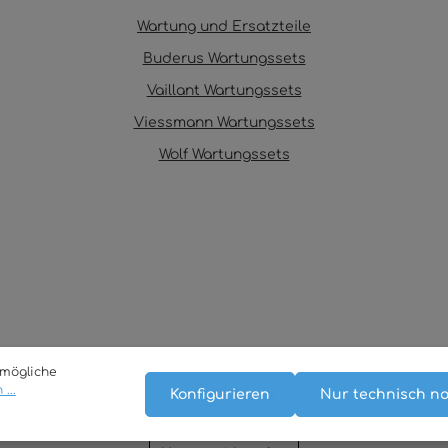
Wartung und Ersatzteile
Buderus Wartungssets
Vaillant Wartungssets
Viessmann Wartungssets
Wolf Wartungssets
tmögliche
...
Konfigurieren
Nur technisch n