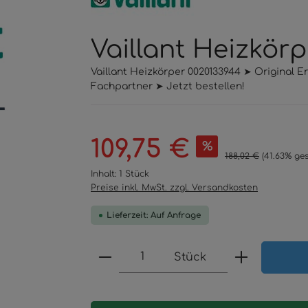
Vaillant Heizkör
Vaillant Heizkörper 0020133944 ➤ Original 
Fachpartner ➤ Jetzt bestellen!
Verkaufspreis:
109,75 €
%
Regulärer Preis:
188,02 €
(41.63% ge
Inhalt:
1 Stück
Preise inkl. MwSt. zzgl. Versandkosten
Lieferzeit: Auf Anfrage
Produkt Anzahl: Gib den 
Stück