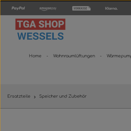
um Hauptinhalt springen
Zur Hauptnavigation springen
Home
Wohnraumlüftungen
Wärmepum
Ersatzteile
Speicher und Zubehör
Bildergalerie überspringen