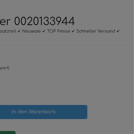
per 0020133944
Ersatzteil ✔ Neuware ✔ TOP Preise ✔ Schneller Versand ✔
spart)
gewünschten Wert ein oder benutze 
In den Warenkorb