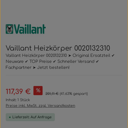
Vaillant Heizkörper 0020132310
Vaillant Heizkörper 0020132310 ➤ Original Ersatzteil ✔
Neuware ✔ TOP Preise ✔ Schneller Versand ✔
Fachpartner ➤ Jetzt bestellen!
Verkaufspreis:
%
117,39 €
Regulärer Preis:
201,11 €
(41.63% gespart)
Inhalt:
1 Stück
Preise inkl. MwSt. zzgl. Versandkosten
Lieferzeit: Auf Anfrage