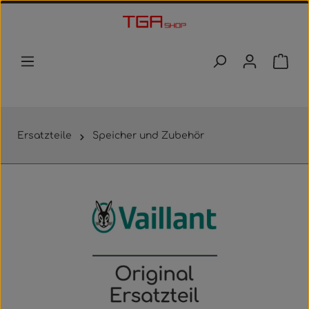
Zum Hauptinhalt springen
Waren
Ersatzteile
Speicher und Zubehör
Bildergalerie überspringen