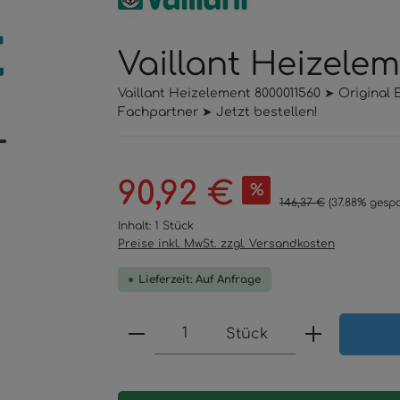
Vaillant Heizele
Vaillant Heizelement 8000011560 ➤ Original
Fachpartner ➤ Jetzt bestellen!
Verkaufspreis:
90,92 €
%
Regulärer Preis:
146,37 €
(37.88% gespa
Inhalt:
1 Stück
Preise inkl. MwSt. zzgl. Versandkosten
Lieferzeit: Auf Anfrage
Produkt Anzahl: Gib den 
Stück