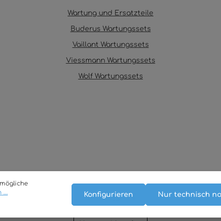
Wartung und Ersatzteile
Buderus Wartungssets
Vaillant Wartungssets
Viessmann Wartungssets
Wolf Wartungssets
tmögliche
...
Konfigurieren
Nur technisch n