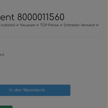
ment 8000011560
 Ersatzteil ✔ Neuware ✔ TOP Preise ✔ Schneller Versand ✔
rt)
gewünschten Wert ein oder benutze 
In den Warenkorb