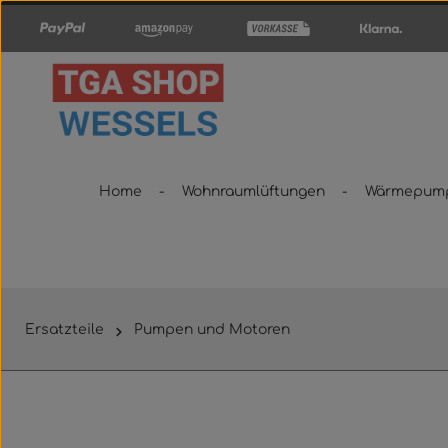
um Hauptinhalt springen
Zur Hauptnavigation springen
Home
Wohnraumlüftungen
Wärmepum
Ersatzteile
Pumpen und Motoren
Bildergalerie überspringen