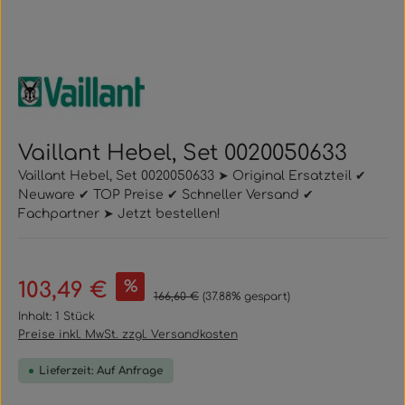
Vaillant Hebel, Set 0020050633
Vaillant Hebel, Set 0020050633 ➤ Original Ersatzteil ✔
Neuware ✔ TOP Preise ✔ Schneller Versand ✔
Fachpartner ➤ Jetzt bestellen!
Verkaufspreis:
%
103,49 €
Regulärer Preis:
166,60 €
(37.88% gespart)
Inhalt:
1 Stück
Preise inkl. MwSt. zzgl. Versandkosten
Lieferzeit: Auf Anfrage