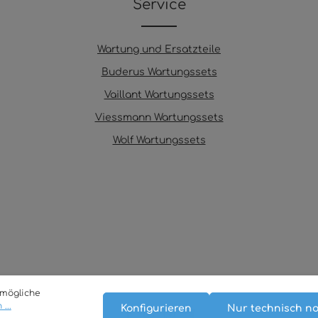
Service
Wartung und Ersatzteile
Buderus Wartungssets
Vaillant Wartungssets
Viessmann Wartungssets
Wolf Wartungssets
tmögliche
...
Konfigurieren
Nur technisch n