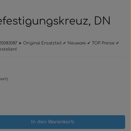
Befestigungskreuz, DN
020083087 ➤ Original Ersatzteil ✔ Neuware ✔ TOP Preise ✔
stellen!
part)
gewünschten Wert ein oder benutze 
In den Warenkorb