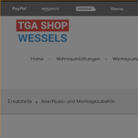
um Hauptinhalt springen
Zur Hauptnavigation springen
Home
Wohnraumlüftungen
Wärmepum
Ersatzteile
Anschluss- und Montagezubehör
Bildergalerie überspringen