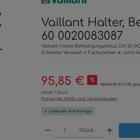
Vaillant Halter, 
60 0020083087
Vaillant Halter, Befestigungskreuz, DN 60 0
Schneller Versand ✔ Fachpartner ➤ Jetzt be
Verkaufspreis:
95,85 €
%
Regulärer Preis:
164,22 €
(41.63% ges
Inhalt:
1 Stück
Preise inkl. MwSt. zzgl. Versandkosten
Lieferzeit: Auf Anfrage
Produkt Anzahl: Gib den 
Stück