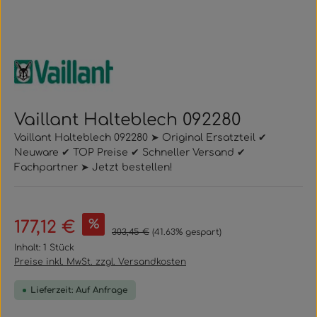
Vaillant Halteblech 092280
Vaillant Halteblech 092280 ➤ Original Ersatzteil ✔
Neuware ✔ TOP Preise ✔ Schneller Versand ✔
Fachpartner ➤ Jetzt bestellen!
Verkaufspreis:
%
177,12 €
Regulärer Preis:
303,45 €
(41.63% gespart)
Inhalt:
1 Stück
Preise inkl. MwSt. zzgl. Versandkosten
Lieferzeit: Auf Anfrage