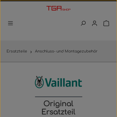
Zum Hauptinhalt springen
Waren
Ersatzteile
Anschluss- und Montagezubehör
Bildergalerie überspringen