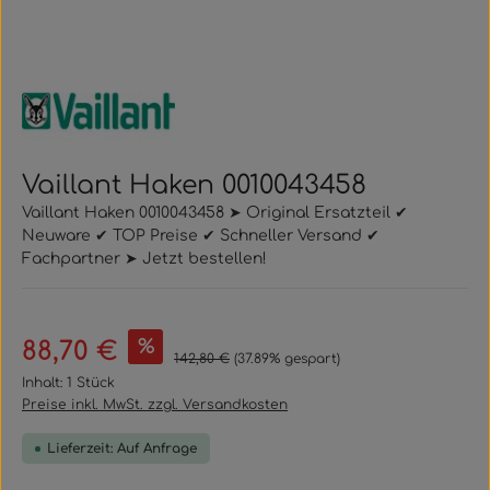
Vaillant Haken 0010043458
Vaillant Haken 0010043458 ➤ Original Ersatzteil ✔
Neuware ✔ TOP Preise ✔ Schneller Versand ✔
Fachpartner ➤ Jetzt bestellen!
Verkaufspreis:
%
88,70 €
Regulärer Preis:
142,80 €
(37.89% gespart)
Inhalt:
1 Stück
Preise inkl. MwSt. zzgl. Versandkosten
Lieferzeit: Auf Anfrage