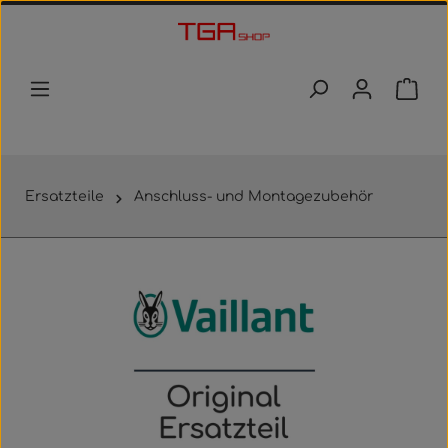
Zum Hauptinhalt springen
Waren
Ersatzteile
Anschluss- und Montagezubehör
Bildergalerie überspringen