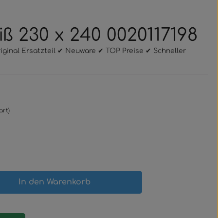
eiß 230 x 240 0020117198
 Original Ersatzteil ✔ Neuware ✔ TOP Preise ✔ Schneller
art)
gewünschten Wert ein oder benutze 
In den Warenkorb