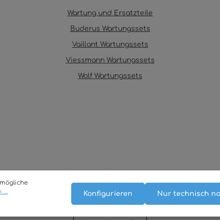
Wartung und Ersatzteile
Buderus Wartungssets
Vaillant Wartungssets
Viessmann Wartungssets
Wolf Wartungssets
tmögliche
...
Konfigurieren
Nur technisch n