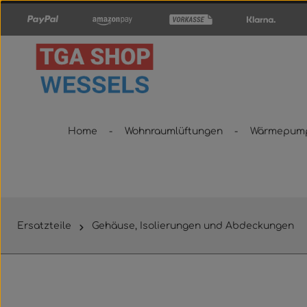
um Hauptinhalt springen
Zur Hauptnavigation springen
Home
Wohnraumlüftungen
Wärmepum
Ersatzteile
Gehäuse, Isolierungen und Abdeckungen
Bildergalerie überspringen