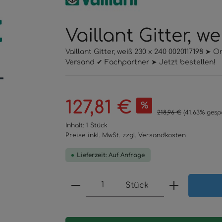
Vaillant Gitter, w
Vaillant Gitter, weiß 230 x 240 0020117198 ➤
Versand ✔ Fachpartner ➤ Jetzt bestellen!
Verkaufspreis:
127,81 €
%
Regulärer Preis:
218,96 €
(41.63% gesp
Inhalt:
1 Stück
Preise inkl. MwSt. zzgl. Versandkosten
Lieferzeit: Auf Anfrage
Produkt Anzahl: Gib den 
Stück