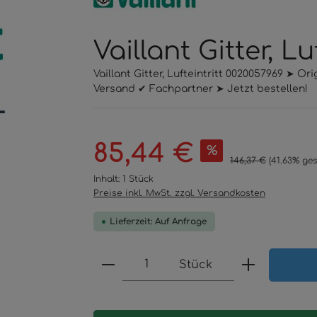
Vaillant Gitter, L
Vaillant Gitter, Lufteintritt 0020057969 ➤ O
Versand ✔ Fachpartner ➤ Jetzt bestellen!
Verkaufspreis:
85,44 €
%
Regulärer Preis:
146,37 €
(41.63% ges
Inhalt:
1 Stück
Preise inkl. MwSt. zzgl. Versandkosten
Lieferzeit: Auf Anfrage
Produkt Anzahl: Gib den 
Stück