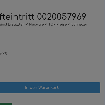
ufteintritt 0020057969
riginal Ersatzteil ✔ Neuware ✔ TOP Preise ✔ Schneller
part)
gewünschten Wert ein oder benutze 
In den Warenkorb