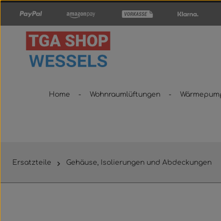
um Hauptinhalt springen
Zur Hauptnavigation springen
Home
Wohnraumlüftungen
Wärmepum
Ersatzteile
Gehäuse, Isolierungen und Abdeckungen
Bildergalerie überspringen