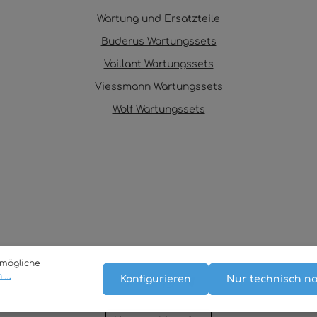
Wartung und Ersatzteile
Buderus Wartungssets
Vaillant Wartungssets
Viessmann Wartungssets
Wolf Wartungssets
tmögliche
...
Konfigurieren
Nur technisch n