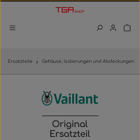
Zum Hauptinhalt springen
Waren
Ersatzteile
Gehäuse, Isolierungen und Abdeckungen
Bildergalerie überspringen