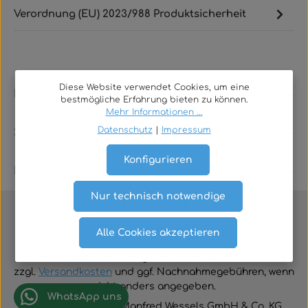
Verordnung (EU) 2023/988 Produktsicherheit
Diese Website verwendet Cookies, um eine
Rechtliches
bestmögliche Erfahrung bieten zu können.
Mehr Informationen ...
Datenschutz
|
Impressum
Service
Konfigurieren
Kontakt
Nur technisch notwendige
Alle Cookies akzeptieren
Vertrag widerrufen
Alle Preise inklusive der gesetzlichen Mehrwertsteuer
zzgl.
Versandkosten
und ggf. Nachnahmegebühren, wenn
nicht anders angegeben.
WhatsApp uns
© 2026 TGA-Shop • Manfred Wessels GmbH & Co. KG