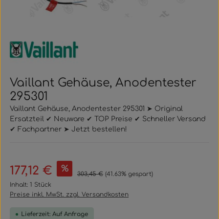
Vaillant Gehäuse, Anodentester
295301
Vaillant Gehäuse, Anodentester 295301 ➤ Original
Ersatzteil ✔ Neuware ✔ TOP Preise ✔ Schneller Versand
✔ Fachpartner ➤ Jetzt bestellen!
Verkaufspreis:
%
177,12 €
Regulärer Preis:
303,45 €
(41.63% gespart)
Inhalt:
1 Stück
Preise inkl. MwSt. zzgl. Versandkosten
Lieferzeit: Auf Anfrage