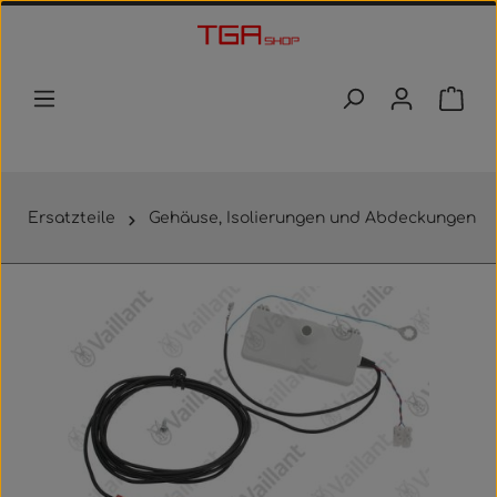
Zum Hauptinhalt springen
Waren
Ersatzteile
Gehäuse, Isolierungen und Abdeckungen
Bildergalerie überspringen