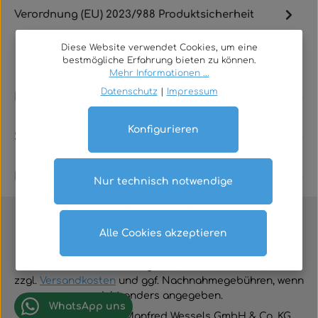
Verordnung (EU) 2023/988 Produktsicherheit
Diese Website verwendet Cookies, um eine
bestmögliche Erfahrung bieten zu können.
Mehr Informationen ...
Datenschutz
|
Impressum
Rechtliches
Konfigurieren
Service
Kontakt
Nur technisch notwendige
Alle Cookies akzeptieren
Vertrag widerrufen
Alle Preise inklusive der gesetzlichen Mehrwertsteuer
zzgl.
Versandkosten
und ggf. Nachnahmegebühren, wenn
nicht anders angegeben.
WhatsApp uns
© 2026 TGA-Shop • Manfred Wessels GmbH & Co. KG