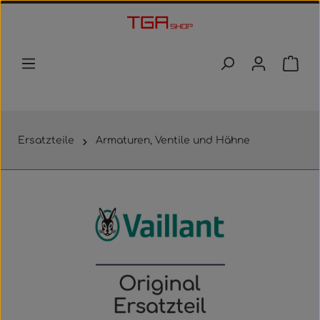
Zum Hauptinhalt springen
Waren
Ersatzteile
Armaturen, Ventile und Hähne
Bildergalerie überspringen