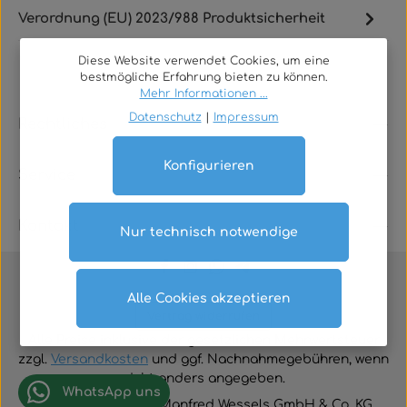
Verordnung (EU) 2023/988 Produktsicherheit
Diese Website verwendet Cookies, um eine
bestmögliche Erfahrung bieten zu können.
Mehr Informationen ...
Datenschutz
|
Impressum
Rechtliches
Konfigurieren
Service
Kontakt
Nur technisch notwendige
Alle Cookies akzeptieren
Vertrag widerrufen
Alle Preise inklusive der gesetzlichen Mehrwertsteuer
zzgl.
Versandkosten
und ggf. Nachnahmegebühren, wenn
nicht anders angegeben.
WhatsApp uns
© 2026 TGA-Shop • Manfred Wessels GmbH & Co. KG