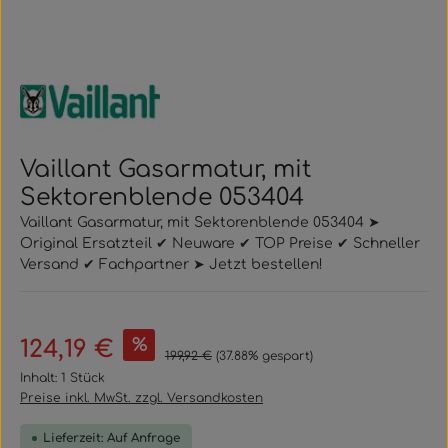
Vaillant Gasarmatur, mit
Sektorenblende 053404
Vaillant Gasarmatur, mit Sektorenblende 053404 ➤
Original Ersatzteil ✔ Neuware ✔ TOP Preise ✔ Schneller
Versand ✔ Fachpartner ➤ Jetzt bestellen!
Verkaufspreis:
%
124,19 €
Regulärer Preis:
199,92 €
(37.88% gespart)
Inhalt:
1 Stück
Preise inkl. MwSt. zzgl. Versandkosten
Lieferzeit: Auf Anfrage