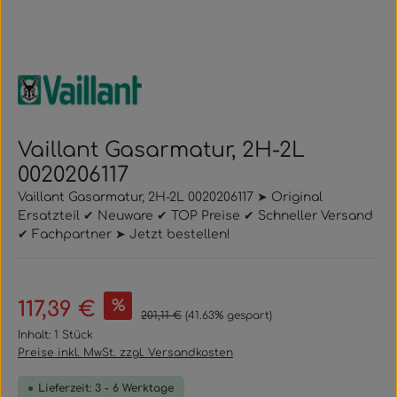
Vaillant Gasarmatur, 2H-2L
0020206117
Vaillant Gasarmatur, 2H-2L 0020206117 ➤ Original
Ersatzteil ✔ Neuware ✔ TOP Preise ✔ Schneller Versand
✔ Fachpartner ➤ Jetzt bestellen!
Verkaufspreis:
%
117,39 €
Regulärer Preis:
201,11 €
(41.63% gespart)
Inhalt:
1 Stück
Preise inkl. MwSt. zzgl. Versandkosten
Lieferzeit: 3 - 6 Werktage