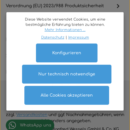
Verordnung (EU) 2023/988 Produktsicherheit
Diese Website verwendet Cookies, um eine
bestmögliche Erfahrung bieten zu können.
Mehr Informationen ...
Datenschutz
|
Impressum
Rechtliches
Konfigurieren
Service
Kontakt
Nur technisch notwendige
Alle Cookies akzeptieren
Vertrag widerrufen
Alle Preise inklusive der gesetzlichen Mehrwertsteuer
zzgl.
Versandkosten
und ggf. Nachnahmegebühren, wenn
nicht anders angegeben.
WhatsApp uns
© 2026 TGA-Shop • Manfred Wessels GmbH & Co. KG