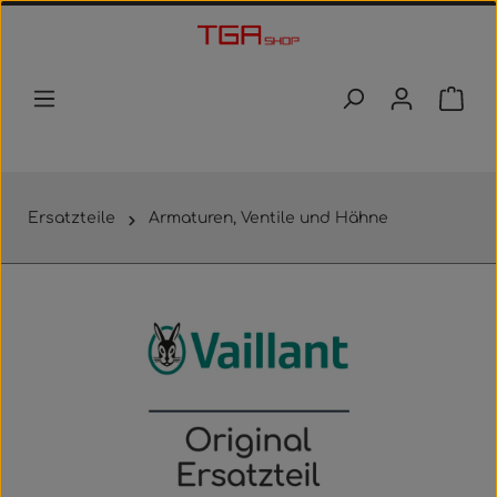
Zum Hauptinhalt springen
Waren
Ersatzteile
Armaturen, Ventile und Hähne
Bildergalerie überspringen