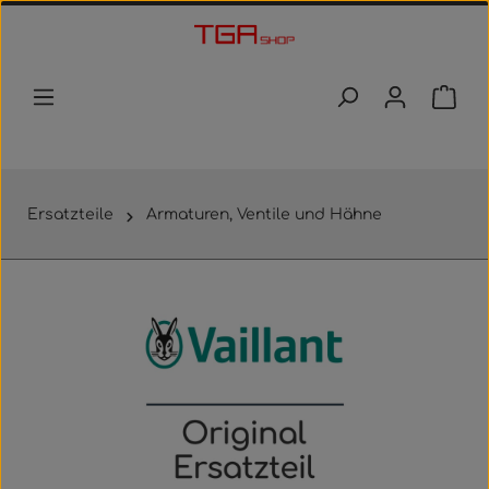
Zum Hauptinhalt springen
Waren
Ersatzteile
Armaturen, Ventile und Hähne
Bildergalerie überspringen