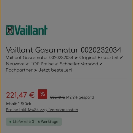
Vaillant Gasarmatur 0020232034
Vaillant Gasarmatur 0020232034 ➤ Original Ersatzteil ✔
Neuware ✔ TOP Preise ✔ Schneller Versand ✔
Fachpartner ➤ Jetzt bestellen!
Verkaufspreis:
%
221,47 €
Regulärer Preis:
383,18 €
(42.2% gespart)
Inhalt:
1 Stück
Preise inkl. MwSt. zzgl. Versandkosten
Lieferzeit: 3 - 6 Werktage