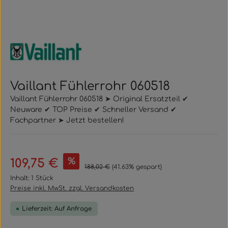
Vaillant Fühlerrohr 060518
Vaillant Fühlerrohr 060518 ➤ Original Ersatzteil ✔
Neuware ✔ TOP Preise ✔ Schneller Versand ✔
Fachpartner ➤ Jetzt bestellen!
Verkaufspreis:
%
109,75 €
Regulärer Preis:
188,02 €
(41.63% gespart)
Inhalt:
1 Stück
Preise inkl. MwSt. zzgl. Versandkosten
Lieferzeit: Auf Anfrage