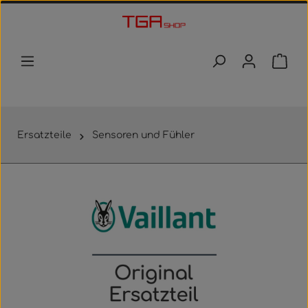
Zum Hauptinhalt springen
Waren
Ersatzteile
Sensoren und Fühler
Bildergalerie überspringen