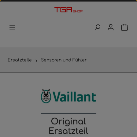
Zum Hauptinhalt springen
Waren
Ersatzteile
Sensoren und Fühler
Bildergalerie überspringen