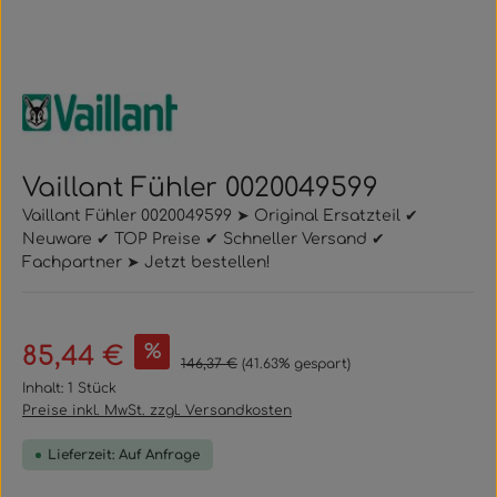
Vaillant Fühler 0020049599
Vaillant Fühler 0020049599 ➤ Original Ersatzteil ✔
Neuware ✔ TOP Preise ✔ Schneller Versand ✔
Fachpartner ➤ Jetzt bestellen!
Verkaufspreis:
%
85,44 €
Regulärer Preis:
146,37 €
(41.63% gespart)
Inhalt:
1 Stück
Preise inkl. MwSt. zzgl. Versandkosten
Lieferzeit: Auf Anfrage