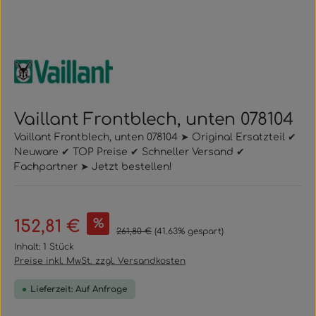
Vaillant Frontblech, unten 078104
Vaillant Frontblech, unten 078104 ➤ Original Ersatzteil ✔
Neuware ✔ TOP Preise ✔ Schneller Versand ✔
Fachpartner ➤ Jetzt bestellen!
Verkaufspreis:
%
152,81 €
Regulärer Preis:
261,80 €
(41.63% gespart)
Inhalt:
1 Stück
Preise inkl. MwSt. zzgl. Versandkosten
Lieferzeit: Auf Anfrage