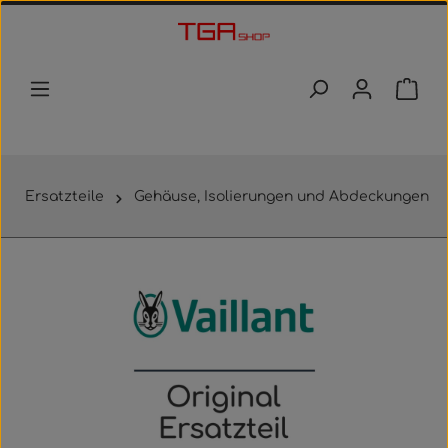
Zum Hauptinhalt springen
Waren
Ersatzteile
Gehäuse, Isolierungen und Abdeckungen
Bildergalerie überspringen