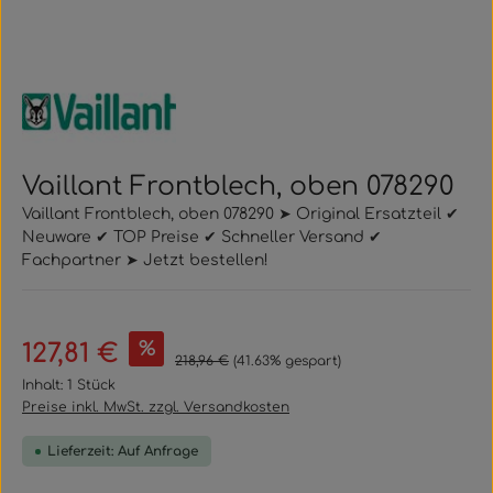
Vaillant Frontblech, oben 078290
Vaillant Frontblech, oben 078290 ➤ Original Ersatzteil ✔
Neuware ✔ TOP Preise ✔ Schneller Versand ✔
Fachpartner ➤ Jetzt bestellen!
Verkaufspreis:
%
127,81 €
Regulärer Preis:
218,96 €
(41.63% gespart)
Inhalt:
1 Stück
Preise inkl. MwSt. zzgl. Versandkosten
Lieferzeit: Auf Anfrage