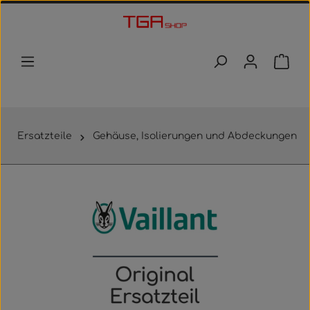
Zum Hauptinhalt springen
Waren
Ersatzteile
Gehäuse, Isolierungen und Abdeckungen
Bildergalerie überspringen