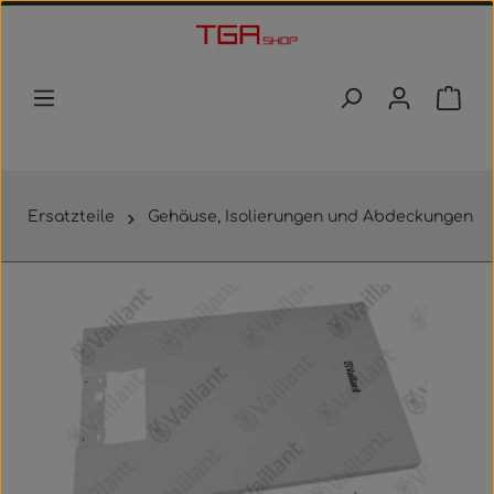
Zum Hauptinhalt springen
Waren
Ersatzteile
Gehäuse, Isolierungen und Abdeckungen
Bildergalerie überspringen