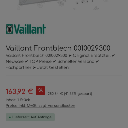
Vaillant Frontblech 0010029300
Vaillant Frontblech 0010029300 ➤ Original Ersatzteil ✔
Neuware ✔ TOP Preise ✔ Schneller Versand ✔
Fachpartner ➤ Jetzt bestellen!
Verkaufspreis:
%
163,92 €
Regulärer Preis:
280,84 €
(41.63% gespart)
Inhalt:
1 Stück
Preise inkl. MwSt. zzgl. Versandkosten
Lieferzeit: Auf Anfrage