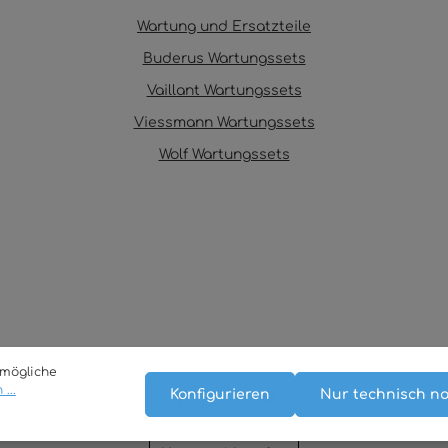
Wartung und Ersatzteile
Buderus Wartungssets
Vaillant Wartungssets
Viessmann Wartungssets
Wolf Wartungssets
tmögliche
...
Konfigurieren
Nur technisch n