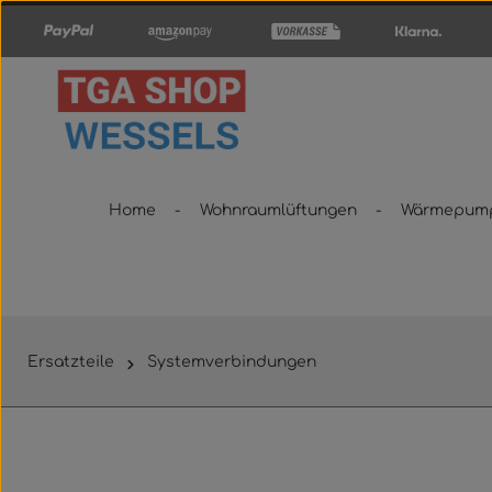
um Hauptinhalt springen
Zur Hauptnavigation springen
Home
Wohnraumlüftungen
Wärmepum
Ersatzteile
Systemverbindungen
Bildergalerie überspringen