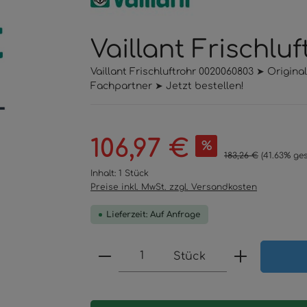
Vaillant Frischlu
Vaillant Frischluftrohr 0020060803 ➤ Origin
Fachpartner ➤ Jetzt bestellen!
Verkaufspreis:
106,97 €
%
Regulärer Preis:
183,26 €
(41.63% ge
Inhalt:
1 Stück
Preise inkl. MwSt. zzgl. Versandkosten
Lieferzeit: Auf Anfrage
Produkt Anzahl: Gib den 
Stück