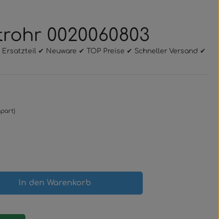
ftrohr 0020060803
al Ersatzteil ✔ Neuware ✔ TOP Preise ✔ Schneller Versand ✔
spart)
gewünschten Wert ein oder benutze 
In den Warenkorb