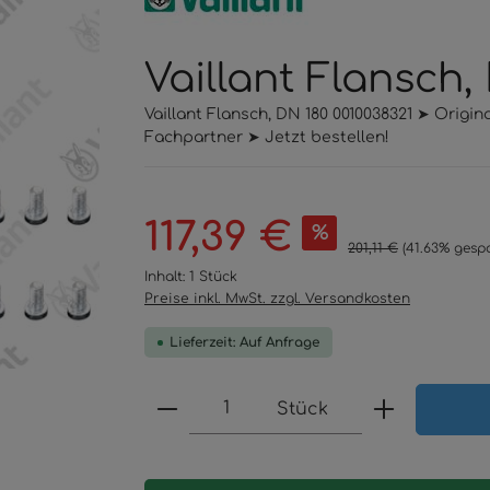
Vaillant Flansch,
Vaillant Flansch, DN 180 0010038321 ➤ Origi
Fachpartner ➤ Jetzt bestellen!
Verkaufspreis:
117,39 €
%
Regulärer Preis:
201,11 €
(41.63% gespa
Inhalt:
1 Stück
Preise inkl. MwSt. zzgl. Versandkosten
Lieferzeit: Auf Anfrage
Produkt Anzahl: Gib den 
Stück