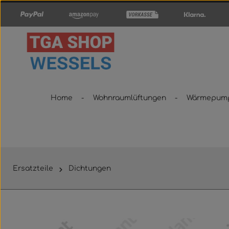
um Hauptinhalt springen
Zur Hauptnavigation springen
Home
Wohnraumlüftungen
Wärmepum
Ersatzteile
Dichtungen
Bildergalerie überspringen