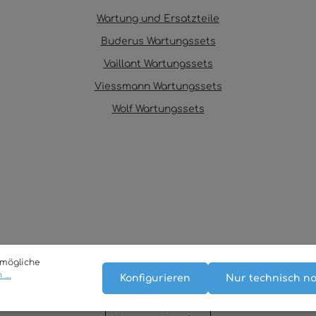
Wartung und Ersatzteile
Buderus Wartungssets
Vaillant Wartungssets
Viessmann Wartungssets
Wolf Wartungssets
tmögliche
...
Konfigurieren
Nur technisch n