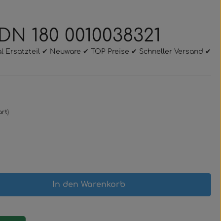
 DN 180 0010038321
nal Ersatzteil ✔ Neuware ✔ TOP Preise ✔ Schneller Versand ✔
rt)
gewünschten Wert ein oder benutze 
In den Warenkorb