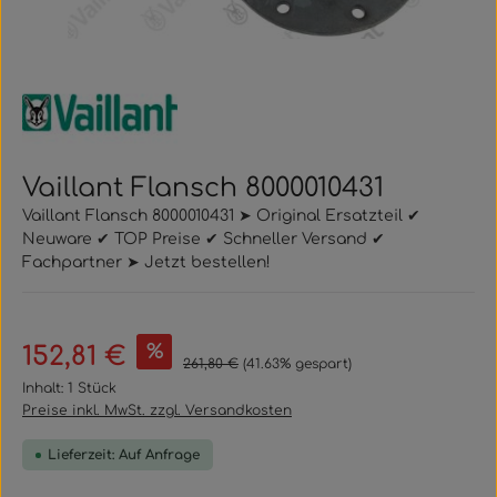
Vaillant Flansch 8000010431
Vaillant Flansch 8000010431 ➤ Original Ersatzteil ✔
Neuware ✔ TOP Preise ✔ Schneller Versand ✔
Fachpartner ➤ Jetzt bestellen!
Verkaufspreis:
%
152,81 €
Regulärer Preis:
261,80 €
(41.63% gespart)
Inhalt:
1 Stück
Preise inkl. MwSt. zzgl. Versandkosten
Lieferzeit: Auf Anfrage