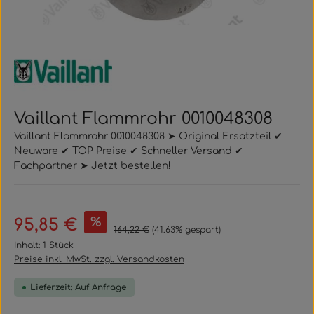
Vaillant Flammrohr 0010048308
Vaillant Flammrohr 0010048308 ➤ Original Ersatzteil ✔
Neuware ✔ TOP Preise ✔ Schneller Versand ✔
Fachpartner ➤ Jetzt bestellen!
Verkaufspreis:
%
95,85 €
Regulärer Preis:
164,22 €
(41.63% gespart)
Inhalt:
1 Stück
Preise inkl. MwSt. zzgl. Versandkosten
Lieferzeit: Auf Anfrage