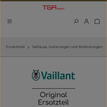
Zum Hauptinhalt springen
Waren
Ersatzteile
Gehäuse, Isolierungen und Abdeckungen
Bildergalerie überspringen