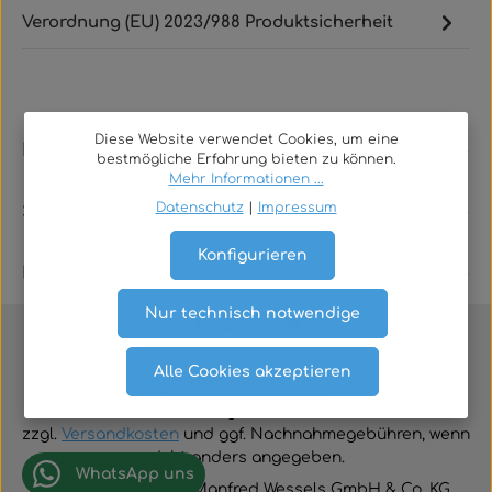
Verordnung (EU) 2023/988 Produktsicherheit
Diese Website verwendet Cookies, um eine
Rechtliches
bestmögliche Erfahrung bieten zu können.
Mehr Informationen ...
Datenschutz
|
Impressum
Service
Konfigurieren
Kontakt
Nur technisch notwendige
Alle Cookies akzeptieren
Vertrag widerrufen
Alle Preise inklusive der gesetzlichen Mehrwertsteuer
zzgl.
Versandkosten
und ggf. Nachnahmegebühren, wenn
nicht anders angegeben.
WhatsApp uns
© 2026 TGA-Shop • Manfred Wessels GmbH & Co. KG