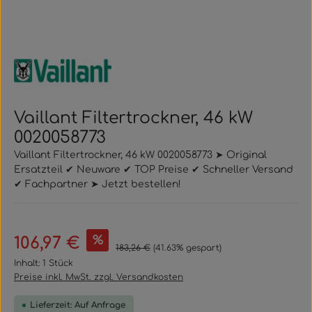
Vaillant Filtertrockner, 46 kW
0020058773
Vaillant Filtertrockner, 46 kW 0020058773 ➤ Original
Ersatzteil ✔ Neuware ✔ TOP Preise ✔ Schneller Versand
✔ Fachpartner ➤ Jetzt bestellen!
Verkaufspreis:
%
106,97 €
Regulärer Preis:
183,26 €
(41.63% gespart)
Inhalt:
1 Stück
Preise inkl. MwSt. zzgl. Versandkosten
Lieferzeit: Auf Anfrage