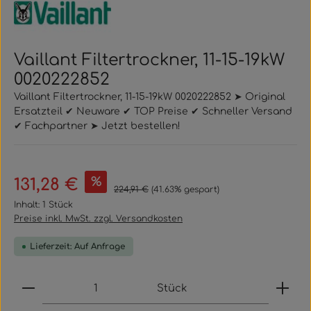
Vaillant Filtertrockner, 11-15-19kW
0020222852
Vaillant Filtertrockner, 11-15-19kW 0020222852 ➤ Original
Ersatzteil ✔ Neuware ✔ TOP Preise ✔ Schneller Versand
✔ Fachpartner ➤ Jetzt bestellen!
Verkaufspreis:
%
131,28 €
Regulärer Preis:
224,91 €
(41.63% gespart)
Inhalt:
1 Stück
Preise inkl. MwSt. zzgl. Versandkosten
Lieferzeit: Auf Anfrage
Produkt Anzahl: Gib den gewünschten Wert ein
Stück