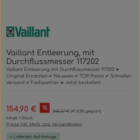
Vaillant Entleerung, mit
Durchflussmesser 117202
Vaillant Entleerung, mit Durchflussmesser 117202 ➤
Original Ersatzteil ✔ Neuware ✔ TOP Preise ✔ Schneller
Versand ✔ Fachpartner ➤ Jetzt bestellen!
Verkaufspreis:
%
154,90 €
Regulärer Preis:
265,37 €
(41.63% gespart)
Inhalt:
1 Stück
Preise inkl. MwSt. zzgl. Versandkosten
Lieferzeit: Auf Anfrage