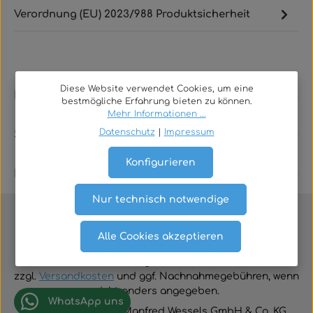
Verordnung (EU) 2023/988 Produktsicherheit
Diese Website verwendet Cookies, um eine
Rechtliches
bestmögliche Erfahrung bieten zu können.
Mehr Informationen ...
Datenschutz
|
Impressum
Service
Konfigurieren
Kontakt
Nur technisch notwendige
Alle Cookies akzeptieren
Vertrag widerrufen
Alle Preise inklusive der gesetzlichen Mehrwertsteuer
zzgl.
Versandkosten
und ggf. Nachnahmegebühren, wenn
nicht anders angegeben.
WhatsApp uns
© 2026 TGA-Shop • Manfred Wessels GmbH & Co. KG