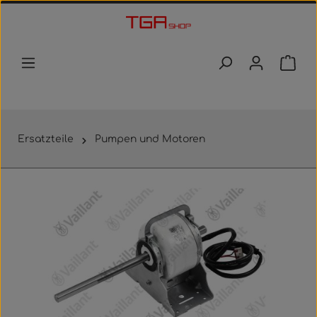
Zum Hauptinhalt springen
Waren
Ersatzteile
Pumpen und Motoren
Bildergalerie überspringen