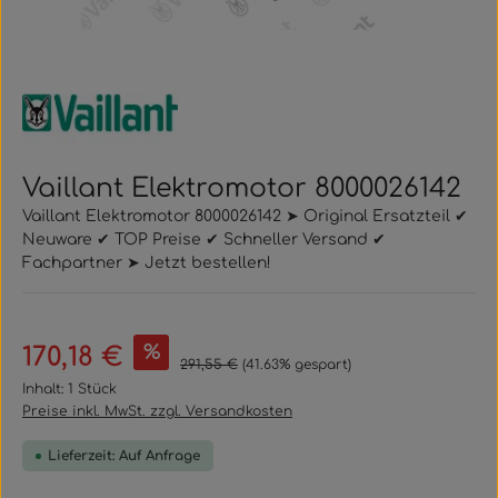
Vaillant Elektromotor 8000026142
Vaillant Elektromotor 8000026142 ➤ Original Ersatzteil ✔
Neuware ✔ TOP Preise ✔ Schneller Versand ✔
Fachpartner ➤ Jetzt bestellen!
Verkaufspreis:
%
170,18 €
Regulärer Preis:
291,55 €
(41.63% gespart)
Inhalt:
1 Stück
Preise inkl. MwSt. zzgl. Versandkosten
Lieferzeit: Auf Anfrage