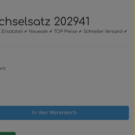
chselsatz 202941
l Ersatzteil ✔ Neuware ✔ TOP Preise ✔ Schneller Versand ✔
rt)
gewünschten Wert ein oder benutze 
In den Warenkorb