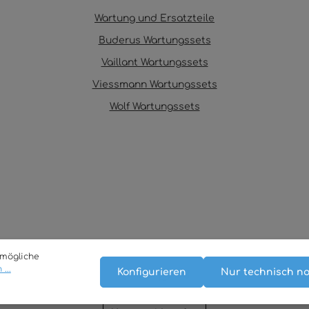
Wartung und Ersatzteile
Buderus Wartungssets
Vaillant Wartungssets
Viessmann Wartungssets
Wolf Wartungssets
tmögliche
...
Konfigurieren
Nur technisch n