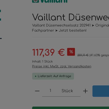
Vaillant Düsenwe
Vaillant Düsenwechselsatz 202941 ➤ Origina
Fachpartner ➤ Jetzt bestellen!
Verkaufspreis:
117,39 €
%
Regulärer Preis:
201,11 €
(41.63% gespa
Inhalt:
1 Stück
Preise inkl. MwSt. zzgl. Versandkosten
Lieferzeit: Auf Anfrage
Produkt Anzahl: Gib den 
Stück