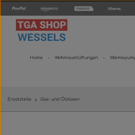
um Hauptinhalt springen
Zur Hauptnavigation springen
Home
Wohnraumlüftungen
Wärmepum
Ersatzteile
Gas- und Öldüsen
Bildergalerie überspringen