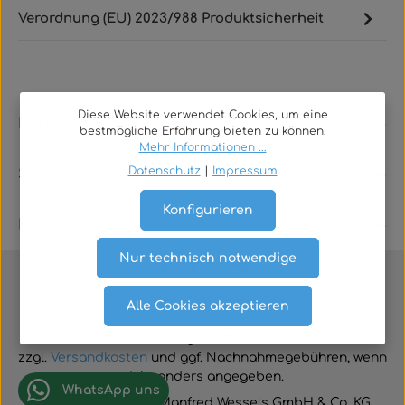
Verordnung (EU) 2023/988 Produktsicherheit
Diese Website verwendet Cookies, um eine
Rechtliches
bestmögliche Erfahrung bieten zu können.
Mehr Informationen ...
Datenschutz
|
Impressum
Service
Konfigurieren
Kontakt
Nur technisch notwendige
Alle Cookies akzeptieren
Vertrag widerrufen
Alle Preise inklusive der gesetzlichen Mehrwertsteuer
zzgl.
Versandkosten
und ggf. Nachnahmegebühren, wenn
nicht anders angegeben.
WhatsApp uns
© 2026 TGA-Shop • Manfred Wessels GmbH & Co. KG