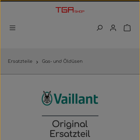
Zum Hauptinhalt springen
Waren
Ersatzteile
Gas- und Öldüsen
Bildergalerie überspringen