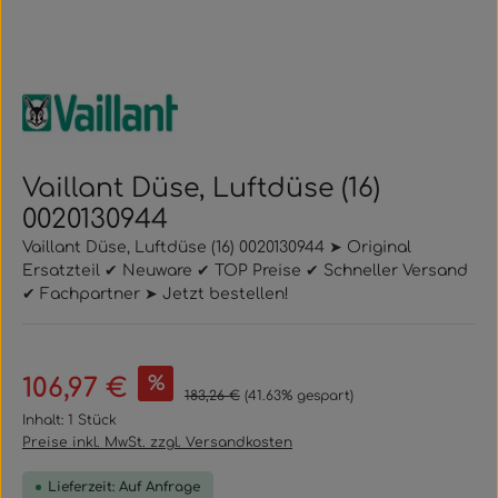
Vaillant Düse, Luftdüse (16)
0020130944
Vaillant Düse, Luftdüse (16) 0020130944 ➤ Original
Ersatzteil ✔ Neuware ✔ TOP Preise ✔ Schneller Versand
✔ Fachpartner ➤ Jetzt bestellen!
Verkaufspreis:
%
106,97 €
Regulärer Preis:
183,26 €
(41.63% gespart)
Inhalt:
1 Stück
Preise inkl. MwSt. zzgl. Versandkosten
Lieferzeit: Auf Anfrage