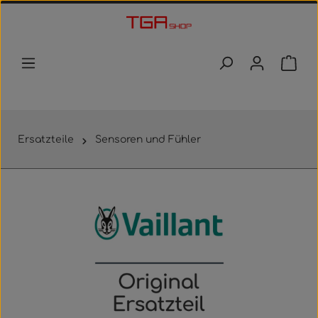
Zum Hauptinhalt springen
Waren
Ersatzteile
Sensoren und Fühler
Bildergalerie überspringen