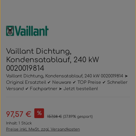
Vaillant Dichtung,
Kondensatablauf, 240 kW
0020019814
Vaillant Dichtung, Kondensatablauf, 240 kW 0020019814 ➤
Original Ersatzteil ✔ Neuware ✔ TOP Preise ✔ Schneller
Versand ✔ Fachpartner ➤ Jetzt bestellen!
Verkaufspreis:
%
97,57 €
Regulärer Preis:
157,08 €
(37.89% gespart)
Inhalt:
1 Stück
Preise inkl. MwSt. zzgl. Versandkosten