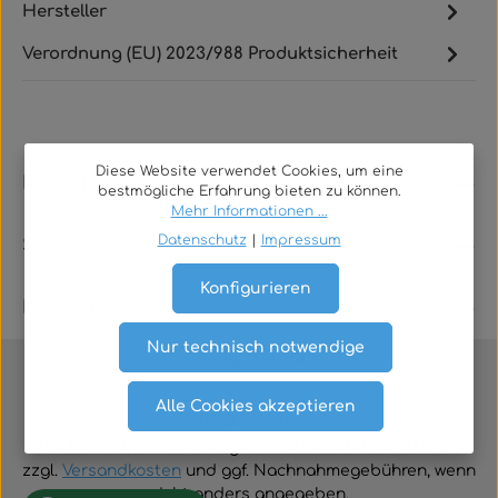
Hersteller
Verordnung (EU) 2023/988 Produktsicherheit
Diese Website verwendet Cookies, um eine
Rechtliches
bestmögliche Erfahrung bieten zu können.
Mehr Informationen ...
Datenschutz
|
Impressum
Service
Konfigurieren
Kontakt
Nur technisch notwendige
Alle Cookies akzeptieren
Vertrag widerrufen
Alle Preise inklusive der gesetzlichen Mehrwertsteuer
zzgl.
Versandkosten
und ggf. Nachnahmegebühren, wenn
nicht anders angegeben.