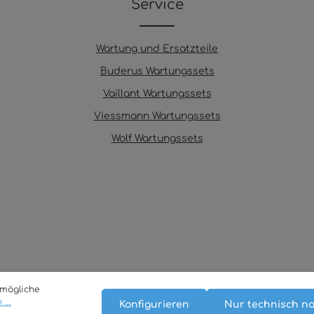
Service
Wartung und Ersatzteile
Buderus Wartungssets
Vaillant Wartungssets
Viessmann Wartungssets
Wolf Wartungssets
tmögliche
...
Konfigurieren
Nur technisch n