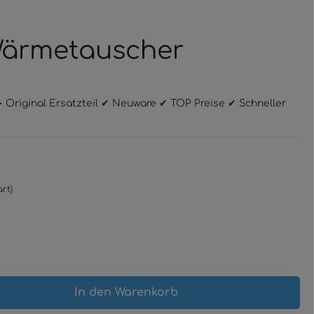
 Wärmetauscher
➤ Original Ersatzteil ✔ Neuware ✔ TOP Preise ✔ Schneller
rt)
gewünschten Wert ein oder benutze 
In den Warenkorb