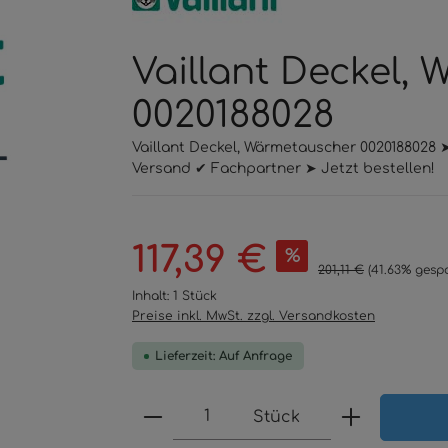
Vaillant Deckel,
0020188028
Vaillant Deckel, Wärmetauscher 0020188028 
Versand ✔ Fachpartner ➤ Jetzt bestellen!
Verkaufspreis:
117,39 €
%
Regulärer Preis:
201,11 €
(41.63% gespa
Inhalt:
1 Stück
Preise inkl. MwSt. zzgl. Versandkosten
Lieferzeit: Auf Anfrage
Produkt Anzahl: Gib den 
Stück