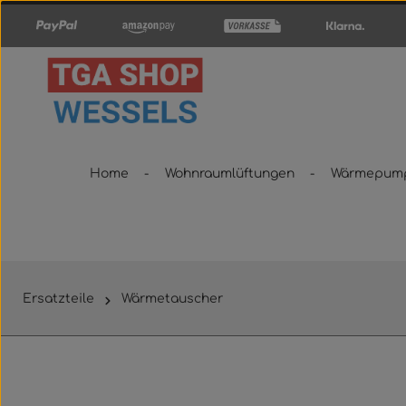
um Hauptinhalt springen
Zur Hauptnavigation springen
Home
Wohnraumlüftungen
Wärmepum
Ersatzteile
Wärmetauscher
Bildergalerie überspringen