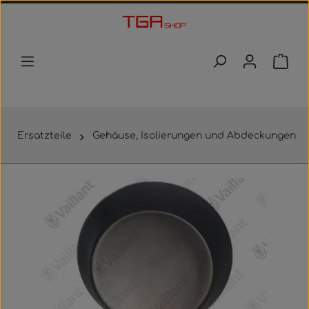
Zum Hauptinhalt springen
Waren
Ersatzteile
Gehäuse, Isolierungen und Abdeckungen
Bildergalerie überspringen