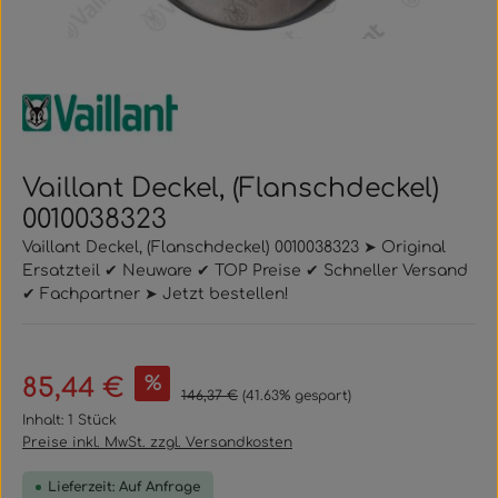
Vaillant Deckel, (Flanschdeckel)
0010038323
Vaillant Deckel, (Flanschdeckel) 0010038323 ➤ Original
Ersatzteil ✔ Neuware ✔ TOP Preise ✔ Schneller Versand
✔ Fachpartner ➤ Jetzt bestellen!
Verkaufspreis:
%
85,44 €
Regulärer Preis:
146,37 €
(41.63% gespart)
Inhalt:
1 Stück
Preise inkl. MwSt. zzgl. Versandkosten
Lieferzeit: Auf Anfrage