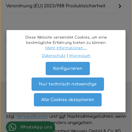
Verordnung (EU) 2023/988 Produktsicherheit
Diese Website verwendet Cookies, um eine
Rechtliches
bestmögliche Erfahrung bieten zu können.
Mehr Informationen ...
Datenschutz
|
Impressum
Service
Konfigurieren
Kontakt
Nur technisch notwendige
Alle Cookies akzeptieren
Vertrag widerrufen
Alle Preise inklusive der gesetzlichen Mehrwertsteuer
zzgl.
Versandkosten
und ggf. Nachnahmegebühren, wenn
nicht anders angegeben.
WhatsApp uns
© 2026 TGA-Shop • Manfred Wessels GmbH & Co. KG