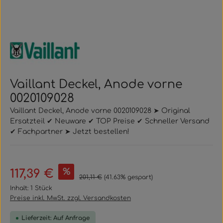
Vaillant Deckel, Anode vorne
0020109028
Vaillant Deckel, Anode vorne 0020109028 ➤ Original
Ersatzteil ✔ Neuware ✔ TOP Preise ✔ Schneller Versand
✔ Fachpartner ➤ Jetzt bestellen!
Verkaufspreis:
%
117,39 €
Regulärer Preis:
201,11 €
(41.63% gespart)
Inhalt:
1 Stück
Preise inkl. MwSt. zzgl. Versandkosten
Lieferzeit: Auf Anfrage