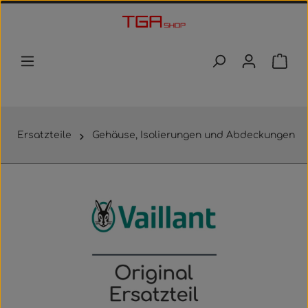
Zum Hauptinhalt springen
Waren
Ersatzteile
Gehäuse, Isolierungen und Abdeckungen
Bildergalerie überspringen