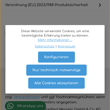
Verordnung (EU) 2023/988 Produktsicherheit
Diese Website verwendet Cookies, um eine
Rechtliches
bestmögliche Erfahrung bieten zu können.
Mehr Informationen ...
Datenschutz
|
Impressum
Service
Konfigurieren
Kontakt
Nur technisch notwendige
Alle Cookies akzeptieren
Vertrag widerrufen
Alle Preise inklusive der gesetzlichen Mehrwertsteuer
zzgl.
Versandkosten
und ggf. Nachnahmegebühren, wenn
nicht anders angegeben.
WhatsApp uns
© 2026 TGA-Shop • Manfred Wessels GmbH & Co. KG