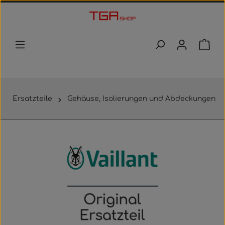
Zum Hauptinhalt springen
Waren
Ersatzteile
Gehäuse, Isolierungen und Abdeckungen
Bildergalerie überspringen