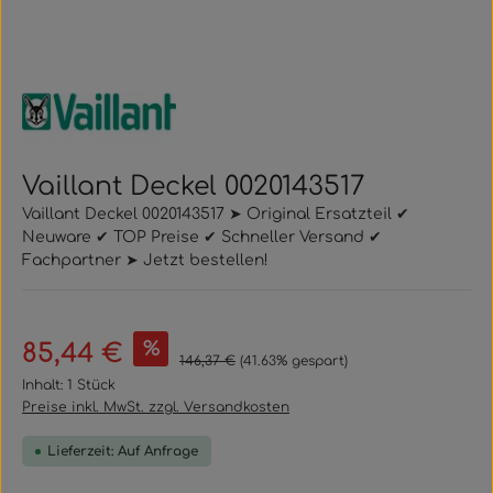
Vaillant Deckel 0020143517
Vaillant Deckel 0020143517 ➤ Original Ersatzteil ✔
Neuware ✔ TOP Preise ✔ Schneller Versand ✔
Fachpartner ➤ Jetzt bestellen!
Verkaufspreis:
%
85,44 €
Regulärer Preis:
146,37 €
(41.63% gespart)
Inhalt:
1 Stück
Preise inkl. MwSt. zzgl. Versandkosten
Lieferzeit: Auf Anfrage