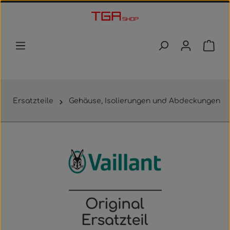
Zum Hauptinhalt springen
Waren
Ersatzteile
Gehäuse, Isolierungen und Abdeckungen
Bildergalerie überspringen