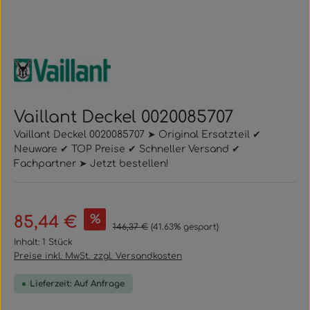
Vaillant Deckel 0020085707
Vaillant Deckel 0020085707 ➤ Original Ersatzteil ✔
Neuware ✔ TOP Preise ✔ Schneller Versand ✔
Fachpartner ➤ Jetzt bestellen!
Verkaufspreis:
%
85,44 €
Regulärer Preis:
146,37 €
(41.63% gespart)
Inhalt:
1 Stück
Preise inkl. MwSt. zzgl. Versandkosten
Lieferzeit: Auf Anfrage