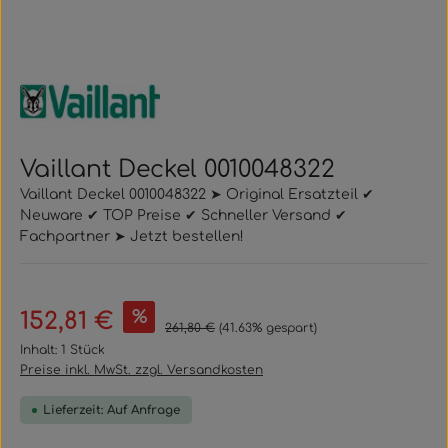
Vaillant Deckel 0010048322
Vaillant Deckel 0010048322 ➤ Original Ersatzteil ✔
Neuware ✔ TOP Preise ✔ Schneller Versand ✔
Fachpartner ➤ Jetzt bestellen!
Verkaufspreis:
%
152,81 €
Regulärer Preis:
261,80 €
(41.63% gespart)
Inhalt:
1 Stück
Preise inkl. MwSt. zzgl. Versandkosten
Lieferzeit: Auf Anfrage