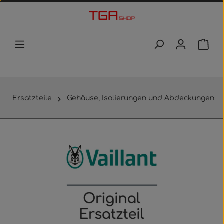
Zum Hauptinhalt springen
Waren
Ersatzteile
Gehäuse, Isolierungen und Abdeckungen
Bildergalerie überspringen