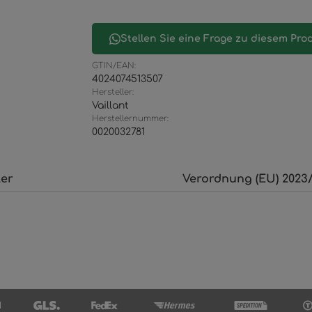
Stellen Sie eine Frage zu diesem Pro
GTIN/EAN:
4024074513507
Hersteller:
Vaillant
Herstellernummer:
0020032781
ler
Verordnung (EU) 2023/