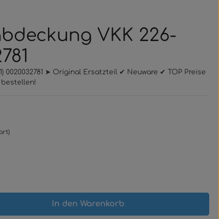
rabdeckung VKK 226-
2781
1) 0020032781 ➤ Original Ersatzteil ✔ Neuware ✔ TOP Preise
bestellen!
art)
gewünschten Wert ein oder benutze 
In den Warenkorb