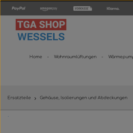
um Hauptinhalt springen
Zur Hauptnavigation springen
Home
Wohnraumlüftungen
Wärmepum
Ersatzteile
Gehäuse, Isolierungen und Abdeckungen
Bildergalerie überspringen