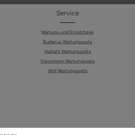
Service
Wartung und Ersatzteile
Buderus Wartungssets
Vaillant Wartungssets
Viessmann Wartungssets
Wolf Wartungssets