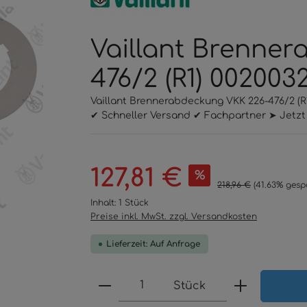
Vaillant Brenne
476/2 (R1) 002003
Vaillant Brennerabdeckung VKK 226-476/2 (R
✔ Schneller Versand ✔ Fachpartner ➤ Jetzt 
Verkaufspreis:
127,81 €
%
Regulärer Preis:
218,96 €
(41.63% gesp
Inhalt:
1 Stück
Preise inkl. MwSt. zzgl. Versandkosten
Lieferzeit: Auf Anfrage
Produkt Anzahl: Gib den 
Stück