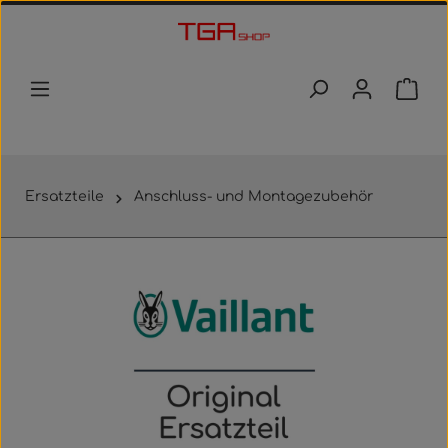
Zum Hauptinhalt springen
Waren
Ersatzteile
Anschluss- und Montagezubehör
Bildergalerie überspringen