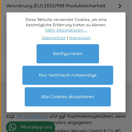
Verordnung (EU) 2023/988 Produktsicherheit
Diese Website verwendet Cookies, um eine
bestmögliche Erfahrung bieten zu können.
Mehr Informationen ...
Datenschutz
|
Impressum
Rechtliches
Konfigurieren
Service
Kontakt
Nur technisch notwendige
Alle Cookies akzeptieren
Vertrag widerrufen
Alle Preise inklusive der gesetzlichen Mehrwertsteuer
zzgl.
Versandkosten
und ggf. Nachnahmegebühren, wenn
nicht anders angegeben.
WhatsApp uns
© 2026 TGA-Shop • Manfred Wessels GmbH & Co. KG