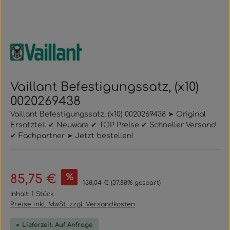
Vaillant Befestigungssatz, (x10)
0020269438
Vaillant Befestigungssatz, (x10) 0020269438 ➤ Original
Ersatzteil ✔ Neuware ✔ TOP Preise ✔ Schneller Versand
✔ Fachpartner ➤ Jetzt bestellen!
Verkaufspreis:
%
85,75 €
Regulärer Preis:
138,04 €
(37.88% gespart)
Inhalt:
1 Stück
Preise inkl. MwSt. zzgl. Versandkosten
Lieferzeit: Auf Anfrage