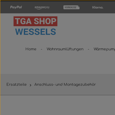
um Hauptinhalt springen
Zur Hauptnavigation springen
Home
Wohnraumlüftungen
Wärmepum
Ersatzteile
Anschluss- und Montagezubehör
Bildergalerie überspringen