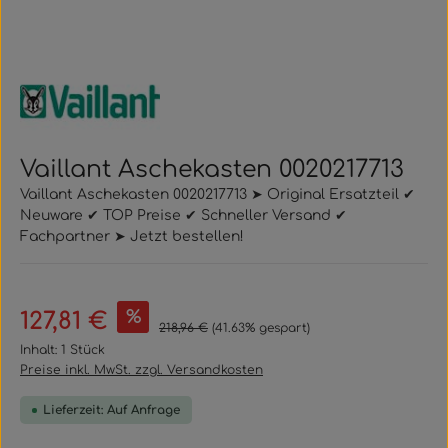
Vaillant Aschekasten 0020217713
Vaillant Aschekasten 0020217713 ➤ Original Ersatzteil ✔
Neuware ✔ TOP Preise ✔ Schneller Versand ✔
Fachpartner ➤ Jetzt bestellen!
Verkaufspreis:
%
127,81 €
Regulärer Preis:
218,96 €
(41.63% gespart)
Inhalt:
1 Stück
Preise inkl. MwSt. zzgl. Versandkosten
Lieferzeit: Auf Anfrage