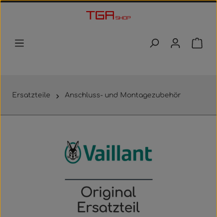
Zum Hauptinhalt springen
Waren
Ersatzteile
Anschluss- und Montagezubehör
Bildergalerie überspringen