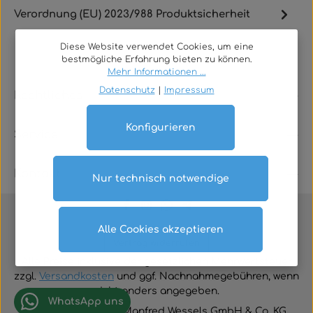
Verordnung (EU) 2023/988 Produktsicherheit
Diese Website verwendet Cookies, um eine
bestmögliche Erfahrung bieten zu können.
Mehr Informationen ...
Datenschutz
|
Impressum
Rechtliches
Konfigurieren
Service
Kontakt
Nur technisch notwendige
Alle Cookies akzeptieren
Vertrag widerrufen
Alle Preise inklusive der gesetzlichen Mehrwertsteuer
zzgl.
Versandkosten
und ggf. Nachnahmegebühren, wenn
nicht anders angegeben.
WhatsApp uns
© 2026 TGA-Shop • Manfred Wessels GmbH & Co. KG