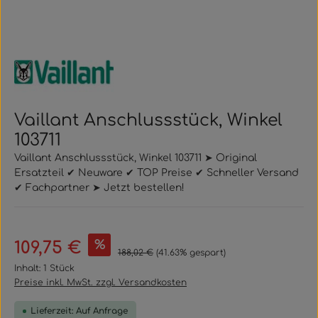
Vaillant Anschlussstück, Winkel
103711
Vaillant Anschlussstück, Winkel 103711 ➤ Original
Ersatzteil ✔ Neuware ✔ TOP Preise ✔ Schneller Versand
✔ Fachpartner ➤ Jetzt bestellen!
Verkaufspreis:
%
109,75 €
Regulärer Preis:
188,02 €
(41.63% gespart)
Inhalt:
1 Stück
Preise inkl. MwSt. zzgl. Versandkosten
Lieferzeit: Auf Anfrage