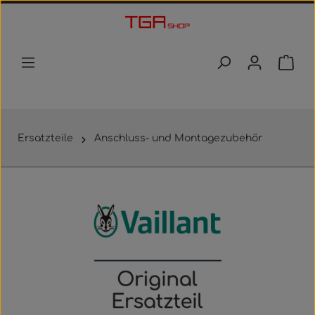
Zum Hauptinhalt springen
Waren
Ersatzteile
Anschluss- und Montagezubehör
Bildergalerie überspringen