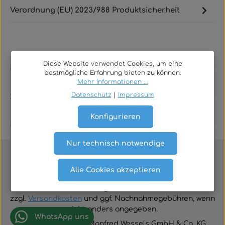
Verordnung (EU) 2023/988 Produktsicherheit
Diese Website verwendet Cookies, um eine
Rechtliches
bestmögliche Erfahrung bieten zu können.
Mehr Informationen ...
Datenschutz
|
Impressum
Service
Konfigurieren
Kontakt
Nur technisch notwendige
Alle Cookies akzeptieren
Vertrag widerrufen
Alle Preise inklusive der gesetzlichen Mehrwertsteuer
zzgl.
Versandkosten
und ggf. Nachnahmegebühren, wenn
nicht anders angegeben.
WhatsApp uns
© 2026 TGA-Shop • Manfred Wessels GmbH & Co. KG