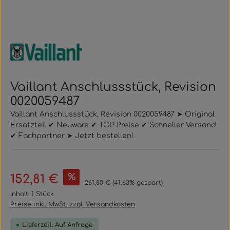
Vaillant Anschlussstück, Revision
0020059487
Vaillant Anschlussstück, Revision 0020059487 ➤ Original
Ersatzteil ✔ Neuware ✔ TOP Preise ✔ Schneller Versand
✔ Fachpartner ➤ Jetzt bestellen!
Verkaufspreis:
%
152,81 €
Regulärer Preis:
261,80 €
(41.63% gespart)
Inhalt:
1 Stück
Preise inkl. MwSt. zzgl. Versandkosten
Lieferzeit: Auf Anfrage