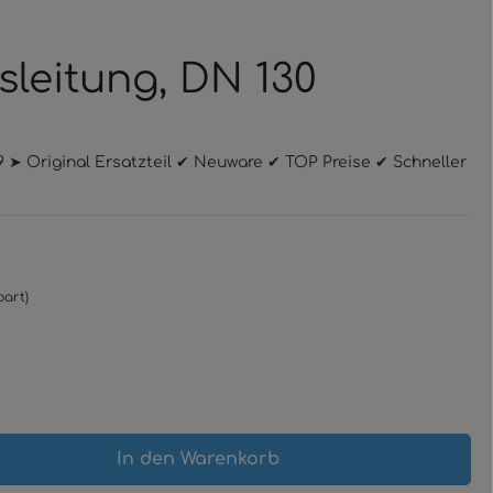
sleitung, DN 130
9 ➤ Original Ersatzteil ✔ Neuware ✔ TOP Preise ✔ Schneller
part)
gewünschten Wert ein oder benutze 
In den Warenkorb