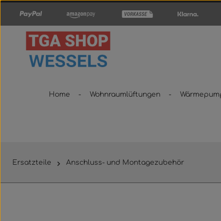
um Hauptinhalt springen
Zur Hauptnavigation springen
Home
Wohnraumlüftungen
Wärmepum
Ersatzteile
Anschluss- und Montagezubehör
Bildergalerie überspringen