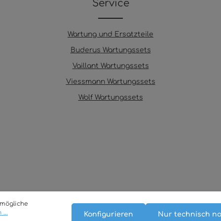
Service
Wartung und Ersatzteile
Buderus Wartungssets
Vaillant Wartungssets
Viessmann Wartungssets
Wolf Wartungssets
tmögliche
...
Konfigurieren
Nur technisch n