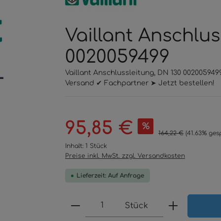
Vaillant Anschlus
0020059499
Vaillant Anschlussleitung, DN 130 002005949
Versand ✔ Fachpartner ➤ Jetzt bestellen!
Verkaufspreis:
95,85 €
%
Regulärer Preis:
164,22 €
(41.63% ges
Inhalt:
1 Stück
Preise inkl. MwSt. zzgl. Versandkosten
Lieferzeit: Auf Anfrage
Produkt Anzahl: Gib den 
Stück