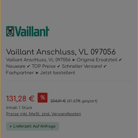
Vaillant Anschluss, VL 097056
Vaillant Anschluss, VL 097056 ➤ Original Ersatzteil ✔
Neuware ✔ TOP Preise ✔ Schneller Versand ✔
Fachpartner ➤ Jetzt bestellen!
Verkaufspreis:
%
131,28 €
Regulärer Preis:
224,91 €
(41.63% gespart)
Inhalt:
1 Stück
Preise inkl. MwSt. zzgl. Versandkosten
Lieferzeit: Auf Anfrage