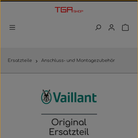
Zum Hauptinhalt springen
Waren
Ersatzteile
Anschluss- und Montagezubehör
Bildergalerie überspringen