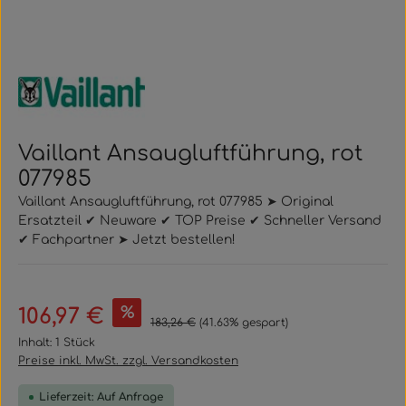
Vaillant Ansaugluftführung, rot
077985
Vaillant Ansaugluftführung, rot 077985 ➤ Original
Ersatzteil ✔ Neuware ✔ TOP Preise ✔ Schneller Versand
✔ Fachpartner ➤ Jetzt bestellen!
Verkaufspreis:
%
106,97 €
Regulärer Preis:
183,26 €
(41.63% gespart)
Inhalt:
1 Stück
Preise inkl. MwSt. zzgl. Versandkosten
Lieferzeit: Auf Anfrage