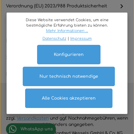
Verordnung (EU) 2023/988 Produktsicherheit
Diese Website verwendet Cookies, um eine
bestmögliche Erfahrung bieten zu können.
Mehr Informationen ...
Datenschutz
|
Impressum
Rechtliches
Konfigurieren
Service
Kontakt
Nur technisch notwendige
Alle Cookies akzeptieren
Vertrag widerrufen
Alle Preise inklusive der gesetzlichen Mehrwertsteuer
zzgl.
Versandkosten
und ggf. Nachnahmegebühren, wenn
nicht anders angegeben.
WhatsApp uns
© 2026 TGA-Shop • Manfred Wessels GmbH & Co. KG