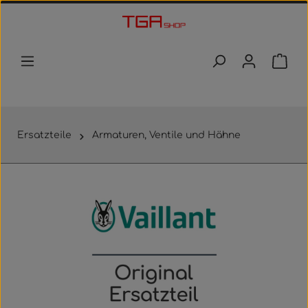
Zum Hauptinhalt springen
Waren
Ersatzteile
Armaturen, Ventile und Hähne
Bildergalerie überspringen