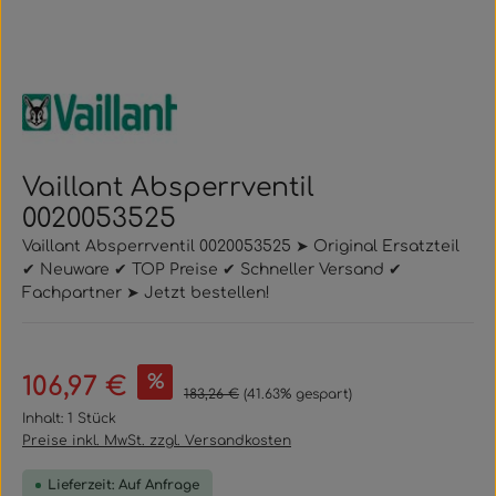
Vaillant Absperrventil
0020053525
Vaillant Absperrventil 0020053525 ➤ Original Ersatzteil
✔ Neuware ✔ TOP Preise ✔ Schneller Versand ✔
Fachpartner ➤ Jetzt bestellen!
Verkaufspreis:
%
106,97 €
Regulärer Preis:
183,26 €
(41.63% gespart)
Inhalt:
1 Stück
Preise inkl. MwSt. zzgl. Versandkosten
Lieferzeit: Auf Anfrage