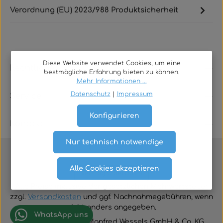
Verordnung (EU) 2023/988 Produktsicherheit
Diese Website verwendet Cookies, um eine
Rechtliches
bestmögliche Erfahrung bieten zu können.
Mehr Informationen ...
Datenschutz
|
Impressum
Service
Konfigurieren
Kontakt
Nur technisch notwendige
Alle Cookies akzeptieren
Vertrag widerrufen
Alle Preise inklusive der gesetzlichen Mehrwertsteuer
zzgl.
Versandkosten
und ggf. Nachnahmegebühren, wenn
nicht anders angegeben.
WhatsApp uns
© 2026 TGA-Shop • Manfred Wessels GmbH & Co. KG